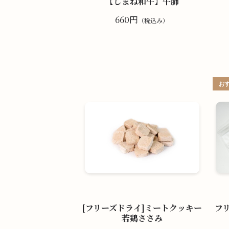
【しまね和牛】牛肺
660円
（税込み）
[フリーズドライ]ミートクッキー
フ
若鶏ささみ