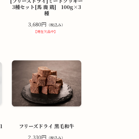
[フリーズドライ]ミートクッキー
3種セット[馬 鹿 鶏] 100g×3
種
3,680円
（税込み）
【現在欠品中】
1
フリーズドライ 黒毛和牛
2,310円
（税込み）