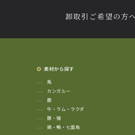
卸取引ご希望の方
素材から探す
馬
カンガルー
鹿
牛・ラム・ラクダ
豚・猪
鶏・鴨・七面鳥