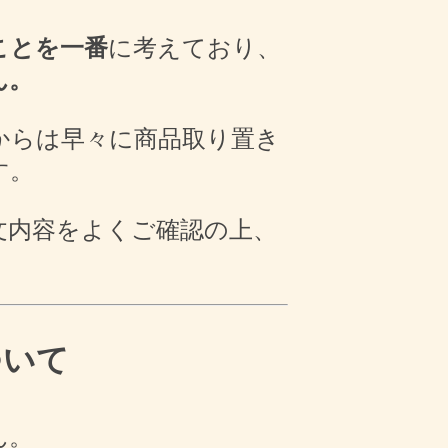
ことを一番
に考えており、
ん。
からは早々に商品取り置き
す。
文内容をよくご確認の上、
。
ついて
ん。