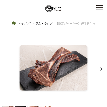
トップ
／
牛・ラム・ラクダ
／
【限定ジャーキー】仔牛骨付肉