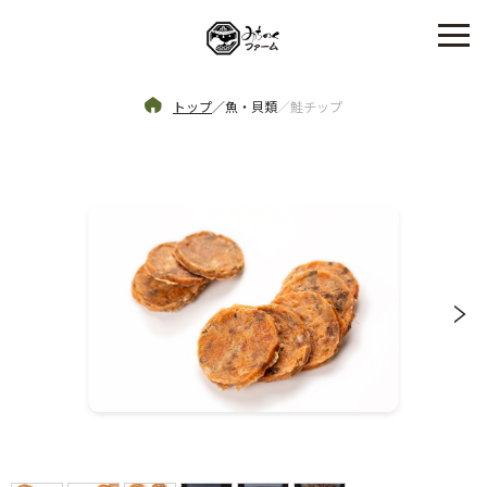
トップ
／
魚・貝類
／
鮭チップ