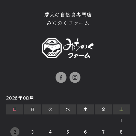
愛犬の自然食専門店
みちのくファーム
2026年08月
日
月
火
水
木
金
土
1
2
3
4
5
6
7
8