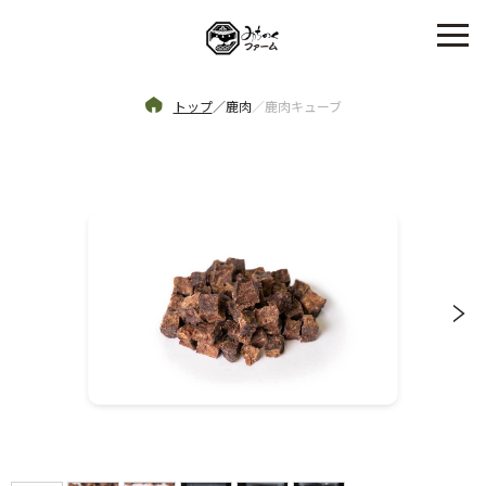
トップ
／
鹿肉
／
鹿肉キューブ