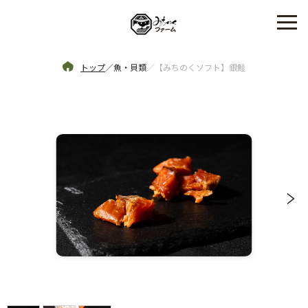
トップ
／
魚・貝類
／
【みちのくソフト】銀鮭