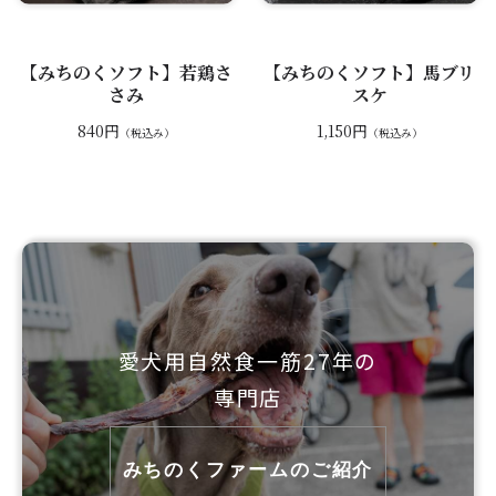
【みちのくソフト】若鶏さ
【みちのくソフト】馬ブリ
さみ
スケ
840円
1,150円
（税込み）
（税込み）
愛犬用自然食一筋27年の
専門店
みちのくファームのご紹介