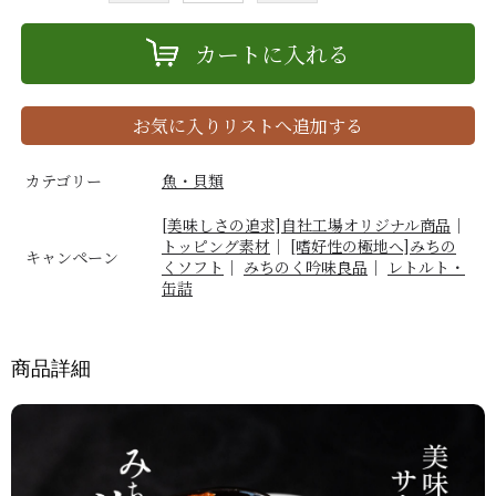
カートに入れる
お気に入りリストへ追加する
カテゴリー
魚・貝類
[美味しさの追求]自社工場オリジナル商品
｜
トッピング素材
｜
[嗜好性の極地へ]みちの
キャンペーン
くソフト
｜
みちのく吟味良品
｜
レトルト・
缶詰
商品詳細