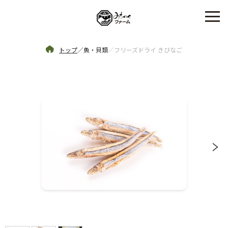
トップ
／
魚・貝類
／
フリーズドライ きびなご