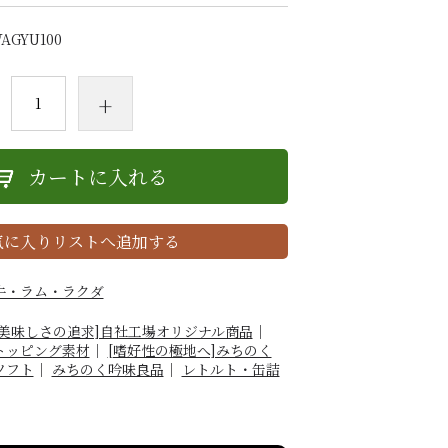
AGYU100
+
カートに入れる
気に入りリストへ追加する
牛・ラム・ラクダ
[美味しさの追求]自社工場オリジナル商品
｜
トッピング素材
｜
[嗜好性の極地へ]みちのく
ソフト
｜
みちのく吟味良品
｜
レトルト・缶詰