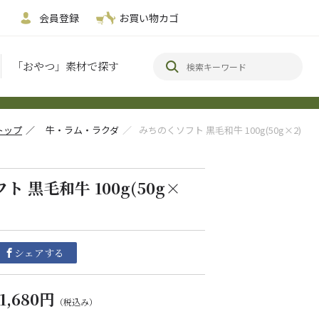
会員登録
お買い物カゴ
「おやつ」素材で探す
トップ
／
牛・ラム・ラクダ
／
みちのくソフト 黒毛和牛 100g(50g×2)
 黒毛和牛 100g(50g×
シェアする
1,680円
（税込み）