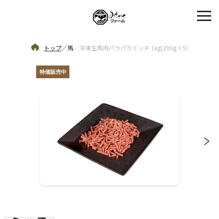
トップ
／
馬
／
冷凍生馬肉パラパラミンチ 1kg(200g×5)